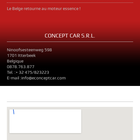
Le Belge retourne au moteur essence !
CONCEPT CAR S.R.L.
Ninoofsesteenweg 598
1701 Itterbeek
Belgique
0878.763.877
Tel. :+ 32 475/823223
E-mail :info@econceptcar.com
Nous Trouver